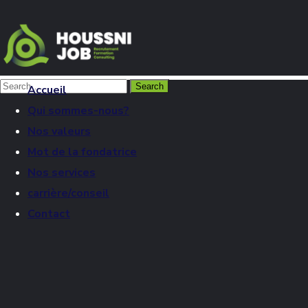
Accueil
Qui sommes-nous?
Nos valeurs
Mot de la fondatrice
Nos services
carrière/conseil
Contact