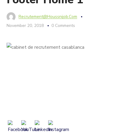
Recrutement@houssnijob.com
November 20, 2018
0 Comments
Houssni Job est un cabinet de Conseil en ressources
humaines, en Ingénierie de formation, en Management
Stratégique et en Coaching Professionnel certifié de
l’académie canadienne créé afin de répondre aux besoins
d’accompagnement
des entreprises et des candidats.